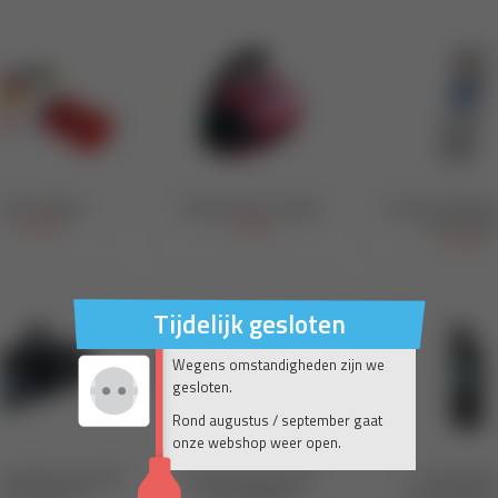
Tijdelijk gesloten
Wegens omstandigheden zijn we
gesloten.
Rond augustus / september gaat
onze webshop weer open.